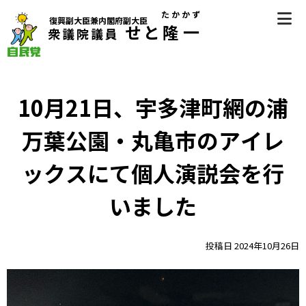
Skip
たかかず
復興副大臣兼内閣府副大臣
to
せと
隆一
衆議院議員
content
自民党（香川県第2区選挙区支部長） 衆議院議員 瀬戸隆一
（せとたかかず）公式サイト
10月21日、宇多津町網の浦
万葉公園・丸亀市のアイレ
ックスにて個人演説会を行
いました
投稿日
2024年10月26日