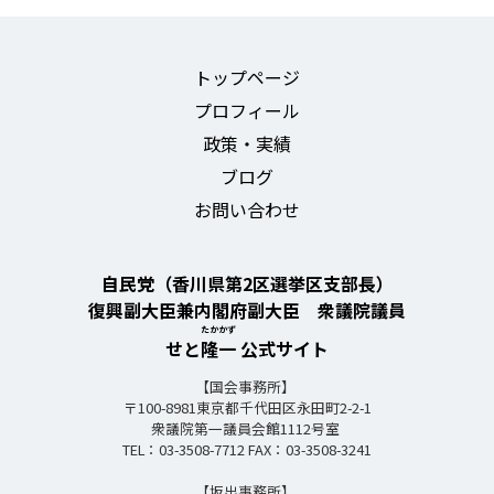
ー
シ
トップページ
ョ
プロフィール
ン
政策・実績
ブログ
お問い合わせ
自民党（香川県第2区選挙区支部長）
復興副大臣兼内閣府副大臣 衆議院議員
たかかず
せと
隆一
公式サイト
【国会事務所】
〒100-8981東京都千代田区永田町2-2-1
衆議院第一議員会館1112号室
TEL：03-3508-7712 FAX：03-3508-3241
【坂出事務所】