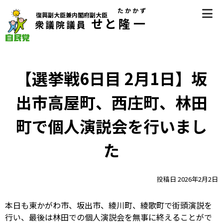
Skip
たかかず
復興副大臣兼内閣府副大臣
to
せと
隆一
衆議院議員
content
自民党（香川県第2区選挙区支部長） 衆議院議員 瀬戸隆一
（せとたかかず）公式サイト
【選挙戦6日目 2月1日】坂
出市高屋町、西庄町、林田
町で個人演説会を行いまし
た
投稿日
2026年2月2日
本日も東かがわ市、坂出市、綾川町、綾歌町で街頭演説を
行い、最後は林田での個人演説会を無事に終えることがで