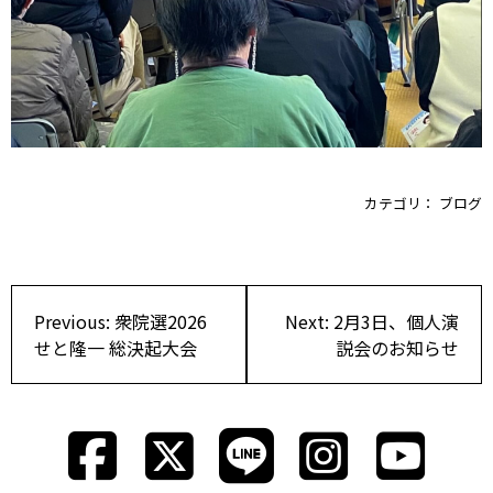
カテゴリ：
ブログ
投
Previous:
衆院選2026
Next:
2月3日、個人演
稿
せと隆一 総決起大会
説会のお知らせ
ナ
ビ
ゲ