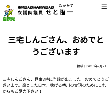
Skip
たかかず
復興副大臣兼内閣府副大臣
to
せと
隆一
衆議院議員
content
自民党（香川県第2区選挙区支部長） 衆議院議員 瀬戸隆一
（せとたかかず）公式サイト
三宅しんごさん、おめでと
うございます
投稿日
2019年7月21日
三宅しんごさん、見事8時に当確が出ました。おめでとうご
ざいます。凛とした日本、稼げる香川の実現のためにこれ
からもご尽力下さい！