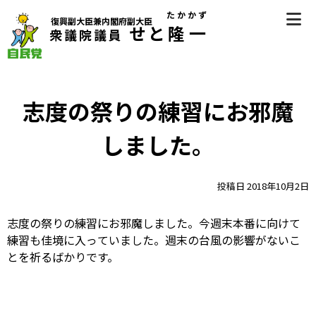
Skip
たかかず
復興副大臣兼内閣府副大臣
to
せと
隆一
衆議院議員
content
自民党（香川県第2区選挙区支部長） 衆議院議員 瀬戸隆一
（せとたかかず）公式サイト
志度の祭りの練習にお邪魔
しました。
投稿日
2018年10月2日
志度の祭りの練習にお邪魔しました。今週末本番に向けて
練習も佳境に入っていました。週末の台風の影響がないこ
とを祈るばかりです。