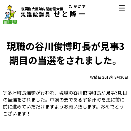
Skip
たかかず
復興副大臣兼内閣府副大臣
to
せと
隆一
衆議院議員
content
自民党（香川県第2区選挙区支部長） 衆議院議員 瀬戸隆一
（せとたかかず）公式サイト
現職の谷川俊博町長が見事3
期目の当選をされました。
投稿日
2018年9月30日
宇多津町長選挙が行われ、現職の谷川俊博町長が見事3期目
の当選をされました。中讃の要である宇多津町を更に前に
前に進めていだだけますようお願い致します。おめでとう
ございます！