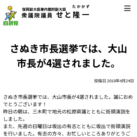
Skip
たかかず
復興副大臣兼内閣府副大臣
to
せと
隆一
衆議院議員
content
自民党（香川県第2区選挙区支部長） 衆議院議員 瀬戸隆一
（せとたかかず）公式サイト
さぬき市長選挙では、大山
市長が4選されました。
投稿日
2018年4月24日
さぬき市長選挙では、大山市長が4選されました。誠におめ
でとうございます！
昨日の朝は、三木町で地元の松原県議とともに街頭演説を
しました。
また、先週の日曜日は坂出の有志とともに坂出で街頭演説
を行いました。有志の方々、お忙しいところありがとうご