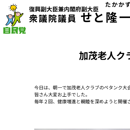
Skip
たかか
復興副大臣兼内閣府副大臣
to
せと
隆
衆議院議員
content
自民党（香川県第2区選挙区支部長） 衆議院議員 瀬戸隆一（
加茂老人ク
今日は、朝一で加茂老人クラブのペタンク大
皆さん大変お上手でした。
毎年２回、健康増進と親睦を深めようと開催