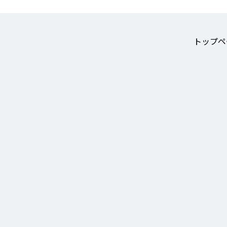
ゲ
ー
シ
トップペ
ョ
ン