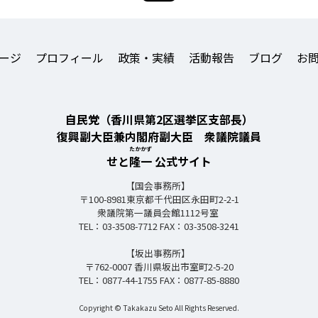
ージ
プロフィール
政策・実績
活動報告
ブログ
お
自民党（香川県第2区選挙区支部長）
復興副大臣兼内閣府副大臣 衆議院議員
たかかず
せと
隆一
公式サイト
【国会事務所】
〒100-8981東京都千代田区永田町2-2-1
衆議院第一議員会館1112号室
TEL：03-3508-7712 FAX：03-3508-3241
【坂出事務所】
〒762-0007 香川県坂出市室町2-5-20
TEL：0877-44-1755 FAX：0877-85-8880
Copyright © Takakazu Seto All Rights Reserved.