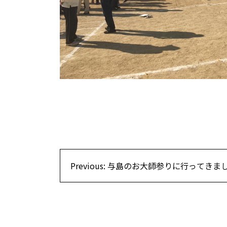
投
Previous:
与島のお大師参りに行ってきま
稿
ナ
ビ