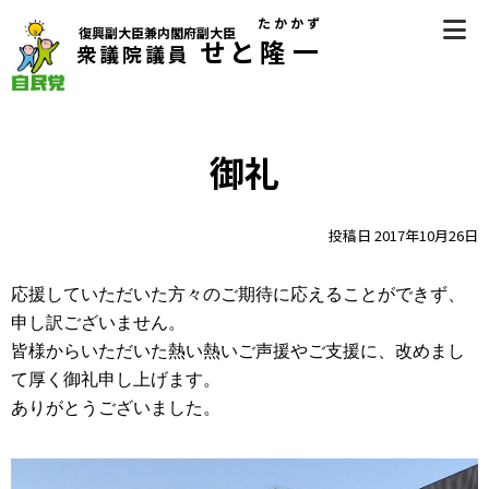
Skip
たかかず
復興副大臣兼内閣府副大臣
to
せと
隆一
衆議院議員
content
自民党（香川県第2区選挙区支部長） 衆議院議員 瀬戸隆一
（せとたかかず）公式サイト
御礼
投稿日
2017年10月26日
応援していただいた方々のご期待に応えることができず、
申し
訳ございません。
皆様からいただいた熱い熱いご声援やご支援に、改めまし
て厚
く御礼申し上げます。
ありがとうございました。