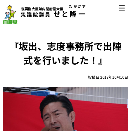
Skip
たかかず
復興副大臣兼内閣府副大臣
to
せと
隆一
衆議院議員
content
自民党（香川県第2区選挙区支部長） 衆議院議員 瀬戸隆一
（せとたかかず）公式サイト
『坂出、志度事務所で出陣
式を行いました！』
投稿日
2017年10月10日