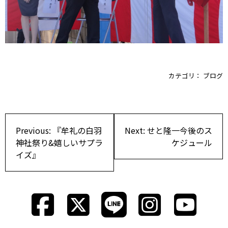
カテゴリ：
ブログ
投
Previous:
『牟礼の白羽
Next:
せと隆一今後のス
稿
神社祭り&嬉しいサプラ
ケジュール
イズ』
ナ
ビ
ゲ
ー